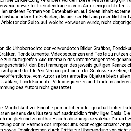
nach der Linksetzung verändert wurden. Diese Feststellung gilt fü
rweise sowie für Fremdeinträge in vom Autor eingerichteten Gä
 allen anderen Formen von Datenbanken, auf deren Inhalt externe S
und insbesondere für Schäden, die aus der Nutzung oder Nichtnu
 Anbieter der Seite, auf welche verwiesen wurde, nicht derjenige,
ionen die Urheberrechte der verwendeten Bilder, Grafiken, Tond
, Grafiken, Tondokumente, Videosequenzen und Texte zu nutzen od
zurückzugreifen. Alle innerhalb des Internetangebotes genann
eingeschränkt den Bestimmungen des jeweils gültigen Kennzeic
in aufgrund der bloßen Nennung ist nicht der Schluss zu ziehen
veröffentlichte, vom Autor selbst erstellte Objekte bleibt allein
r Grafiken, Tondokumente, Videosequenzen und Texte in anderen
timmung des Autors nicht gestattet.
ie Möglichkeit zur Eingabe persönlicher oder geschäftlicher Dat
aten seitens des Nutzers auf ausdrücklich freiwilliger Basis. D
sch möglich und zumutbar – auch ohne Angabe solcher Daten bz
tzung der im Rahmen des Impressums oder vergleichbarer Anga
 sowie Emailadressen durch Dritte zur Übersendung von nicht 