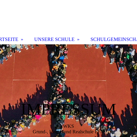
RTSEITE
UNSERE SCHULE
SCHULGEMEINSCH
IMPRESSUM
WKS
Grund-, Haupt- und Realschule FFM