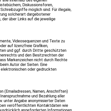
r alle innerhalb des eigenen
stebüchern, Diskussionsforen,
chreibzugriffe möglich sind. Für illegale,
tzung solcherart dargebotener
 der über Links auf die jeweilige
okumente, Videosequenzen und Texte zu
er auf lizenzfreie Grafiken,
ten und ggf. durch Dritte geschützten
henrechts und den Besitzrechten der
, dass Markenzeichen nicht durch Rechte
 beim Autor der Seiten. Eine
 elektronischen oder gedruckten
en (Emailadressen, Namen, Anschriften)
ie Inanspruchnahme und Bezahlung aller
w. unter Angabe anonymisierter Daten
ben veröffentlichten Kontaktdaten wie
ausdrücklich angeforderten Informationen