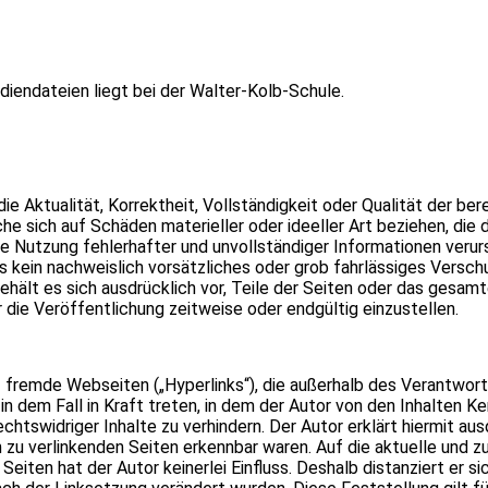
diendateien liegt bei der Walter-Kolb-Schule.
ie Aktualität, Korrektheit, Vollständigkeit oder Qualität der ber
 sich auf Schäden materieller oder ideeller Art beziehen, die 
e Nutzung fehlerhafter und unvollständiger Informationen verur
 kein nachweislich vorsätzliches oder grob fahrlässiges Verschu
 behält es sich ausdrücklich vor, Teile der Seiten oder das ge
 die Veröffentlichung zeitweise oder endgültig einzustellen.
f fremde Webseiten („Hyperlinks“), die außerhalb des Verantwor
in dem Fall in Kraft treten, in dem der Autor von den Inhalten K
chtswidriger Inhalte zu verhindern. Der Autor erklärt hiermit au
n zu verlinkenden Seiten erkennbar waren. Auf die aktuelle und zu
iten hat der Autor keinerlei Einfluss. Deshalb distanziert er sic