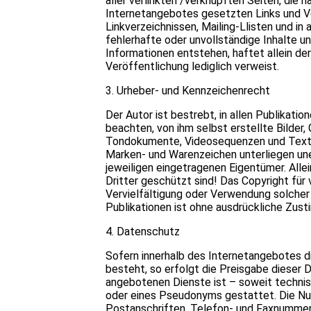
aller verlinkten /verknüpften Seiten, die 
Internetangebotes gesetzten Links und Ve
Linkverzeichnissen, Mailing-Llisten und in
fehlerhafte oder unvollständige Inhalte 
Informationen entstehen, haftet allein der
Veröffentlichung lediglich verweist.
3. Urheber- und Kennzeichenrecht
Der Autor ist bestrebt, in allen Publikat
beachten, von ihm selbst erstellte Bilder
Tondokumente, Videosequenzen und Texte 
Marken- und Warenzeichen unterliegen un
jeweiligen eingetragenen Eigentümer. Alle
Dritter geschützt sind! Das Copyright für 
Vervielfältigung oder Verwendung solche
Publikationen ist ohne ausdrückliche Zus
4. Datenschutz
Sofern innerhalb des Internetangebotes d
besteht, so erfolgt die Preisgabe dieser D
angebotenen Dienste ist – soweit techni
oder eines Pseudonyms gestattet. Die Nu
Postanschriften, Telefon- und Faxnummern